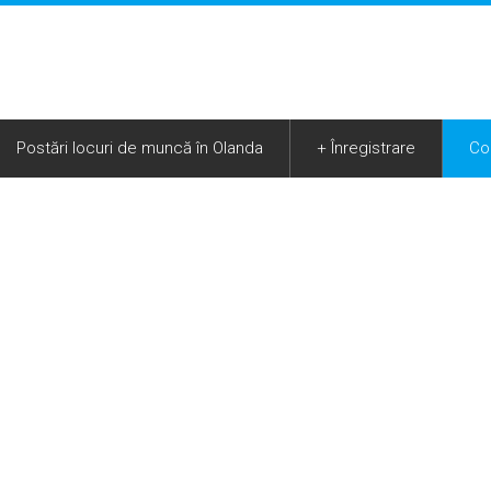
Postări locuri de muncă în Olanda
+ Înregistrare
Co