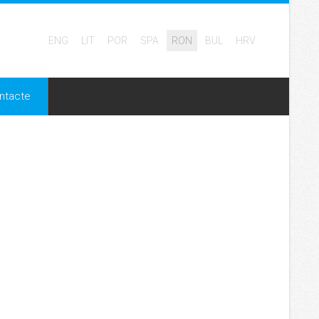
ENG
LIT
POR
SPA
RON
BUL
HRV
ntacte