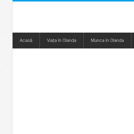
Acasă
Viața în Olanda
Munca în Olanda