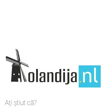
Ați știut că?