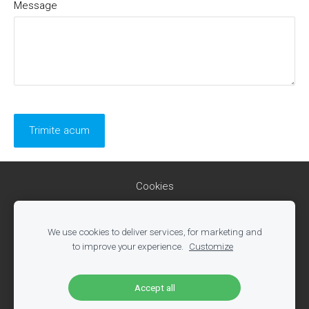
Message
Cookies
Olandija.nl
We use cookies to deliver services, for marketing and
Ofertele de munca Olanda
to improve your experience.
Customize
web: www.olandija.nl
email:
info@olandija.nl
Accept all