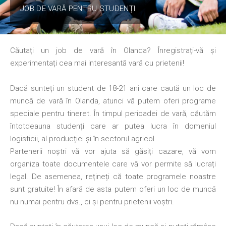
JOB DE VARĂ PENTRU STUDENȚI
Căutați un job de vară în Olanda? Înregistrați-vă și
experimentați cea mai interesantă vară cu prietenii!
Dacă sunteți un student de 18-21 ani care caută un loc de
muncă de vară în Olanda, atunci vă putem oferi programe
speciale pentru tineret. În timpul perioadei de vară, căutăm
întotdeauna studenți care ar putea lucra în domeniul
logisticii, al producției și în sectorul agricol.
Partenerii noștri vă vor ajuta să găsiți cazare, vă vom
organiza toate documentele care vă vor permite să lucrați
legal. De asemenea, rețineți că toate programele noastre
sunt gratuite! În afară de asta putem oferi un loc de muncă
nu numai pentru dvs., ci și pentru prietenii voștri.