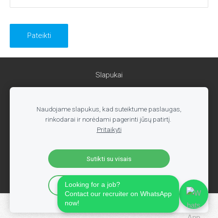
Slapukai
Olandija.nl
Naudojame slapukus, kad suteiktume paslaugas,
Patirtis Olandijoje
rinkodarai ir norėdami pagerinti jūsų patirtį.
info@olandija.nl
Pritaikyti
www.olandija.nl
Sutikti su visais
Looking for a job?
Sutikti tik su būtinais
Contact our recruiter on WhatsApp
now!