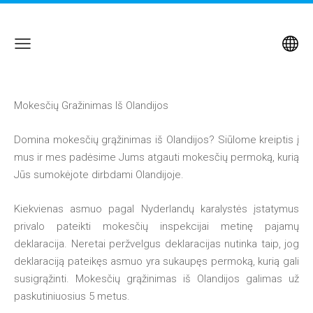
Mokesčių Gražinimas Iš Olandijos
Domina mokesčių grąžinimas iš Olandijos? Siūlome kreiptis į
mus ir mes padėsime Jums atgauti mokesčių permoką, kurią
Jūs sumokėjote dirbdami Olandijoje.
Kiekvienas asmuo pagal Nyderlandų karalystės įstatymus
privalo pateikti mokesčių inspekcijai metinę pajamų
deklaracija. Neretai peržvelgus deklaracijas nutinka taip, jog
deklaraciją pateikęs asmuo yra sukaupęs permoką, kurią gali
susigrąžinti. Mokesčių grąžinimas iš Olandijos galimas už
paskutiniuosius 5 metus.