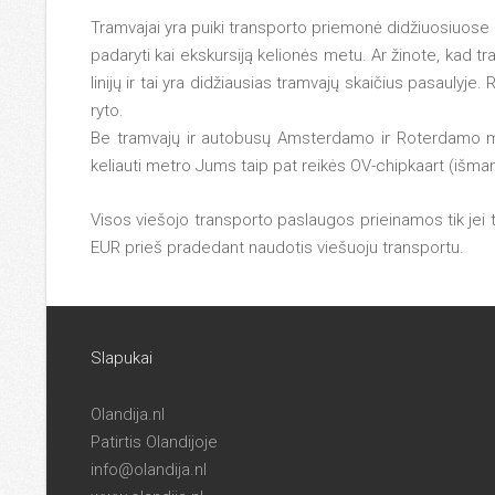
Tramvajai yra puiki transporto priemonė didžiuosiuose mi
padaryti kai ekskursiją kelionės metu. Ar žinote, kad t
linijų ir tai yra didžiausias tramvajų skaičius pasauly
ryto.
Be tramvajų ir autobusų Amsterdamo ir Roterdamo mies
keliauti metro Jums taip pat reikės OV-chipkaart (išmani
Visos viešojo transporto paslaugos prieinamos tik jei tu
EUR
prieš pradedant naudotis viešuoju transportu.
Slapukai
Olandija.nl
Patirtis Olandijoje
info@olandija.nl