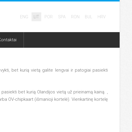
ENG
LIT
POR
SPA
RON
BUL
HRV
Kontaktai
kti, bet kurią vietą galite lengvai ir patogiai pasiekti
 pasiekti bet kurią Olandijos vietą už prieinamą kainą. ,
rba OV-chipkaart (išmanioji kortelė). Vienkartinę kortelę