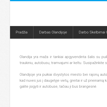
Pradžia
Darbas Olandijoje
Darbo Skelbimai O
Olandija yra maža ir tankiai apgyvendinta šalis su puik
traukiniu, autobusu, tramvajumi ar keltu. Susipažinkite 
Olandijoje yra puikiai išvystytos miesto bei rajonų auto
kad nuves jus į daugelyje vietų, greitai ir už prieinamą
galite įsigyti ir autobuse, tačiau ji bus brangesnė.