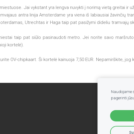
estuose. Jai vykstant yra lengva nuvykti į norimą vietą greitai ir už 
ramvajaus antra linija Amsterdame yra viena iš labiausiai žavinčių 
je. Roterdamas, Utrechtas ir Haga taip pat pasižymi dideliu tramvajų
tai taip pat siūlo pasinaudoti metro. Jei norite savo maršruto t
oji kortelė).
rite OV-chipkaart. Ši kortelė kainuoja 7,50 EUR. Nepamirškite, jog ko
Naudojame sl
pagerinti jūsų
Sut