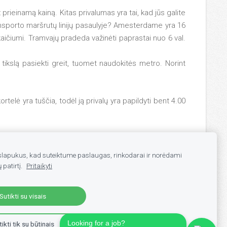
prieinamą kainą. Kitas privalumas yra tai, kad jūs galite
transporto maršrutų linijų pasaulyje? Amesterdame yra
16
 skaičiumi. Tramvajų pradeda važinėti paprastai nuo
6 val.
ikslą pasiekti greit, tuomet naudokitės metro. Norint
rtelė yra tuščia, todėl ją privalų yra papildyti bent
4.00
apukus, kad suteiktume paslaugas, rinkodarai ir norėdami
 patirtį.
Pritaikyti
Sutikti su visais
Looking for a job?
ikti tik su būtinais