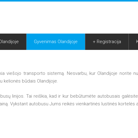
landijoje
Gyvenimas Olandijoje
+ Registracija
ia viešojo transporto sistemą. Nesvarbu, kur Olandijoje norite nuvy
su kelionės būdais Olandijoje.
busų linijos. Tai reiškia, kad ir kur bebūtumėte autobusais galėsite
 kainą. Vykstant autobusu Jums reikės vienkartinės lustinės kortelės a