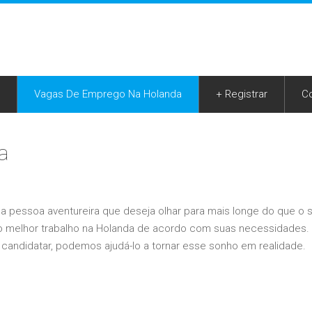
Vagas De Emprego Na Holanda
+ Registrar
C
a
a pessoa aventureira que deseja olhar para mais longe do que o 
ar o melhor trabalho na Holanda de acordo com suas necessidades
candidatar, podemos ajudá-lo a tornar esse sonho em realidade.