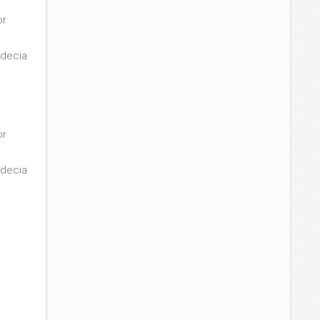
or
adecia
or
adecia