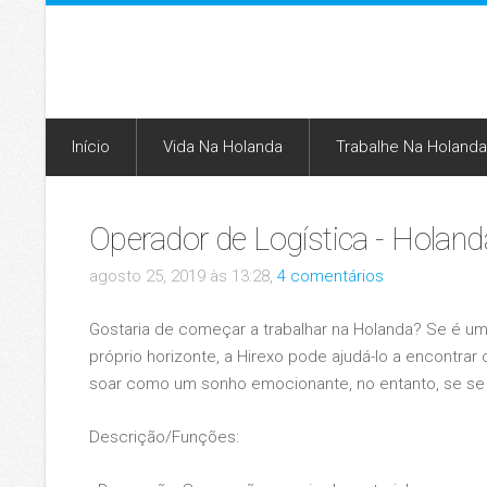
Início
Vida Na Holanda
Trabalhe Na Holanda
Operador de Logística - Holand
agosto 25, 2019 às 13:28,
4 comentários
Gostaria de começar a trabalhar na Holanda? Se é um
próprio horizonte, a Hirexo pode ajudá-lo a encontr
soar como um sonho emocionante, no entanto, se se 
Descrição/Funções: