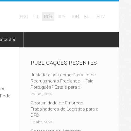
ENG
LIT
POR
SPA
RON
BUL
HRV
ontactos
PUBLICAÇÕES RECENTES
Junta-te a nós como Parceiro de
Recrutamento Freelance – Fala
Português? Esta é para ti!
seu
25 jun., 2025
. Pode
Oportunidade de Emprego:
Trabalhadores de Logística para a
DPD
12 abr., 2024